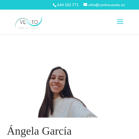
644 163 771
info@centrovento.es
Ángela García